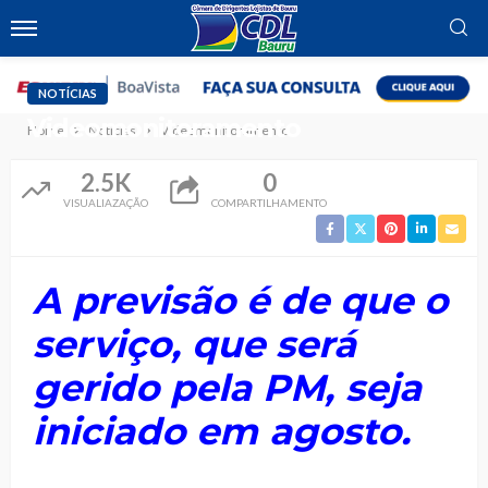
NOTÍCIAS
Videomonitoramento
Home
Notícias
Videomonitoramento
2.5K
0
VISUALIAZAÇÃO
COMPARTILHAMENTO
A previsão é de que o
serviço, que será
gerido pela PM, seja
iniciado em agosto.