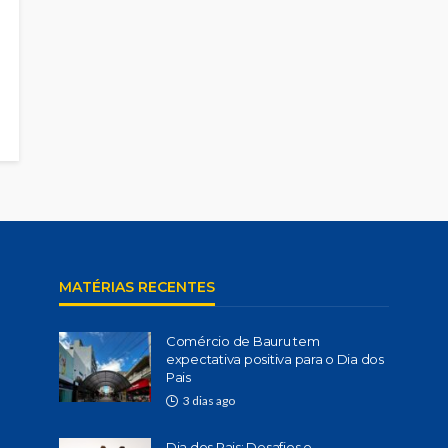
MATÉRIAS RECENTES
Comércio de Bauru tem
expectativa positiva para o Dia dos
Pais
3 dias ago
Dia dos Pais: Desafios e