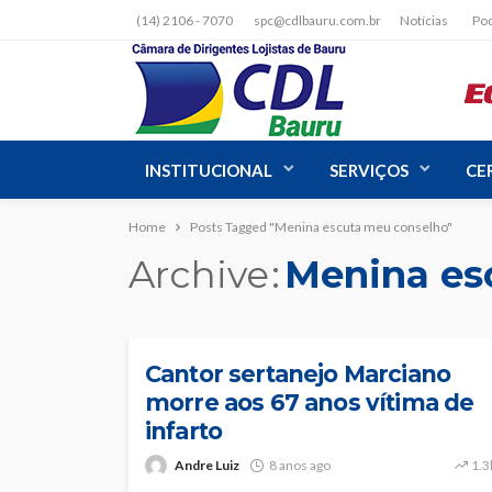
(14) 2106 - 7070
spc@cdlbauru.com.br
Notícias
Po
INSTITUCIONAL
SERVIÇOS
CE
Home
Posts Tagged "Menina escuta meu conselho"
Archive
Menina es
NOTÍCIAS
Cantor sertanejo Marciano
morre aos 67 anos vítima de
infarto
Andre Luiz
8 anos ago
1.3