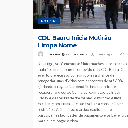
NOTÍCIAS
CDL Bauru Inicia Mutirão
Limpa Nome
financeiro@bulboo.com.br
2 anos ago
1.8
No artigo, você encontrará informações sobre o novo
mutirão 'limpa nome' promovido pela CDL Bauru. O
evento oferece aos consumidores a chance de
renegociar suas dívidas com descontos de até 60%,
ajudando a regularizar pendências financeiras e
recuperar o crédito. Com a aproximação da Black
Friday e das festas de fim de ano, o mutirão é uma
excelente oportunidade para voltar a consumir sem
restrições. Além disso, o artigo explica como
participar, as facilidades de pagamento e os benefício
para quem pagar à vista.