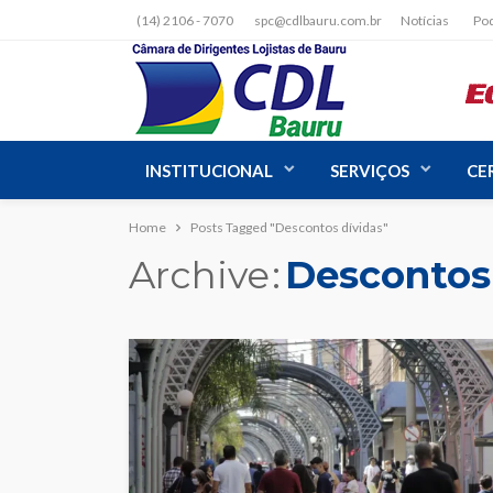
(14) 2106 - 7070
spc@cdlbauru.com.br
Notícias
Po
INSTITUCIONAL
SERVIÇOS
CE
Home
Posts Tagged "Descontos dívidas"
Archive
Descontos