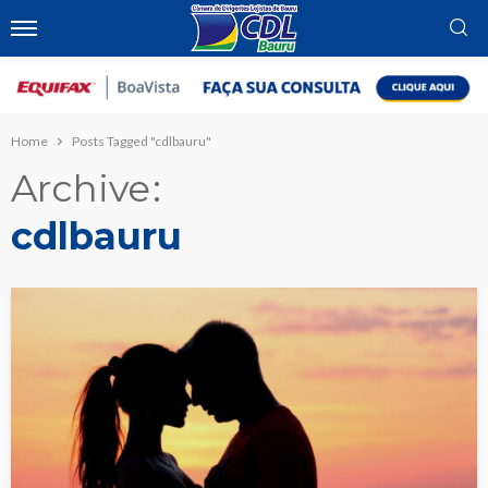
Home
Posts Tagged "cdlbauru"
Archive
cdlbauru