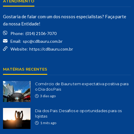
ATENDIMENTO
Gostaria de falar com um dos nossos especialistas? Faça parte
da nossa Entidade!
Phone:
(014) 2106-7070
Email:
spc@cdlbauru.com.br
Website:
https://cdlbauru.com.br
MATÉRIAS RECENTES
Comércio de Bauru tem expectativa positiva para
o Dia dos Pais
3 dias ago
Dia dos Pais: Desafios e oportunidades para os
lojistas
1 mês ago