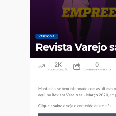
VAREJO S.A.
Revista Varejo 
2K
0
VISUALIAZAÇÃO
COMPARTILHAMENTO
Mantenha-se bem informado com as últimas n
aqui, na
Revista Varejo sa – Março 2020
, em
Clique abaixo
e veja o conteúdo deste mês.