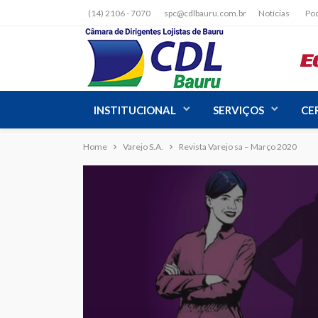
(14) 2106 - 7070
spc@cdlbauru.com.br
Notícias
Po
INSTITUCIONAL
SERVIÇOS
CE
Home
Varejo S.A.
Revista Varejo sa – Março 2020