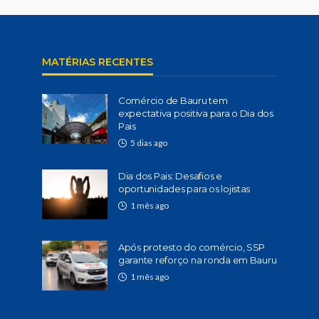
MATÉRIAS RECENTES
Comércio de Bauru tem
expectativa positiva para o Dia dos
Pais
5 dias ago
Dia dos Pais: Desafios e
oportunidades para os lojistas
1 mês ago
Após protesto do comércio, SSP
garante reforço na ronda em Bauru
1 mês ago