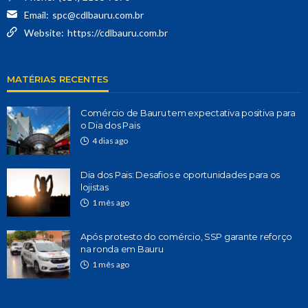
Email:
spc@cdlbauru.com.br
Website:
https://cdlbauru.com.br
MATÉRIAS RECENTES
Comércio de Bauru tem expectativa positiva para
o Dia dos Pais
4 dias ago
Dia dos Pais: Desafios e oportunidades para os
lojistas
1 mês ago
Após protesto do comércio, SSP garante reforço
na ronda em Bauru
1 mês ago