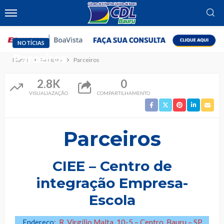
NOTÍCIAS
Parceiros
Home
Notícias
Parceiros
2.8K
0
VISUALIAZAÇÃO
COMPARTILHAMENTO
Parceiros
CIEE – Centro de
integração Empresa-
Escola
Endereço
: R. Virgílio Malta, 10-5 – Centro, Bauru – SP,