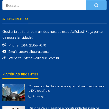
ATENDIMENTO
Gostaria de falar com um dos nossos especialistas? Faça parte
da nossa Entidade!
Phone:
(014) 2106-7070
Email:
spc@cdlbauru.com.br
Website:
https://cdlbauru.com.br
MATÉRIAS RECENTES
Comércio de Bauru tem expectativa positiva para
o Dia dos Pais
4 dias ago
Dia dos Pais: Desafios e oportunidades para os