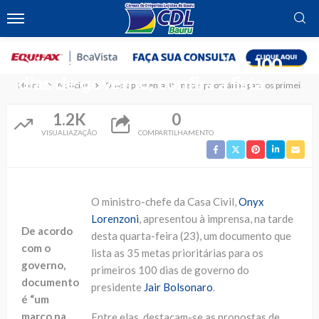
NOTÍCIAS
Onyx apresenta 35 metas
prioritárias para os primeiros 100
dias de governo; confira a lista
Home
Notícias
Onyx apresenta 35 metas prioritárias para os primeiros 10
1.2K
0
VISUALIAZAÇÃO
COMPARTILHAMENTO
O ministro-chefe da Casa Civil,
Onyx
Lorenzoni
, apresentou à imprensa, na tarde
De acordo
desta quarta-feira (23), um documento que
com o
lista as 35 metas prioritárias para os
governo,
primeiros 100 dias de governo do
documento
presidente
Jair Bolsonaro
.
é “um
marco na
Entre elas, destacam-se as propostas de