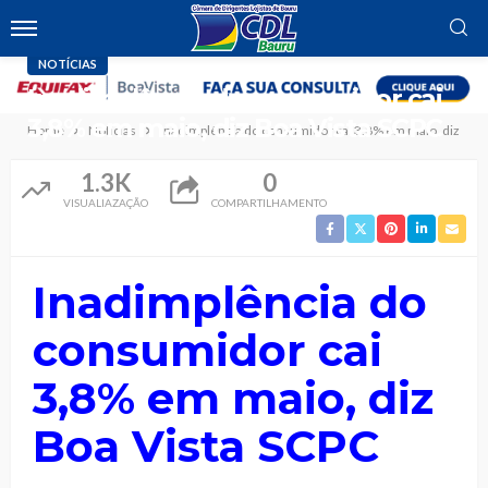
NOTÍCIAS
Inadimplência do consumidor cai
3,8% em maio, diz Boa Vista SCPC
Home
Notícias
Inadimplência do consumidor cai 3,8% em maio, diz Boa
1.3K
0
VISUALIAZAÇÃO
COMPARTILHAMENTO
Inadimplência do
consumidor cai
3,8% em maio, diz
Boa Vista SCPC