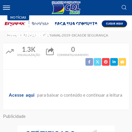
NOTÍCIAS
CARNAVAL-2019 -DICAS DE
SEGURANÇA
Home
Notícias
CARNAVAL-2019 -DICAS DE SEGURANÇA
1.3K
0
VISUALIAZAÇÃO
COMPARTILHAMENTO
Acesse aqui
para baixar o conteúdo e continuar a leitura
Publicidade