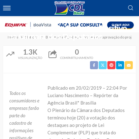
NOTÍCIAS
Boa Vista e CDL-Bauru comemora
aprovação do projeto de lei
parlamentar do Cadastro Positivo
na Câmara dos Deputados
Home
Notícias
Boa Vista e CDL-Bauru comemora aprovação do projeto d
1.3K
0
VISUALIAZAÇÃO
COMPARTILHAMENTO
Publicado em 20/02/2019 – 22:04 Por
Todos os
Luciano Nascimento – Repórter da
consumidores e
Agência Brasil* Brasília
empresas farão
O Plenário da Câmara dos Deputados
parte do
terminou hoje (20) a votação dos
cadastro de
destaques ao projeto de Lei
informações
Complementar (PLP) que trata do
positivas de