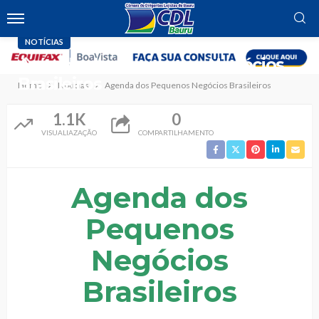
NOTÍCIAS
Agenda dos Pequenos Negócios
Brasileiros
Home
Notícias
Agenda dos Pequenos Negócios Brasileiros
1.1K
0
VISUALIAZAÇÃO
COMPARTILHAMENTO
Agenda dos
Pequenos
Negócios
Brasileiros