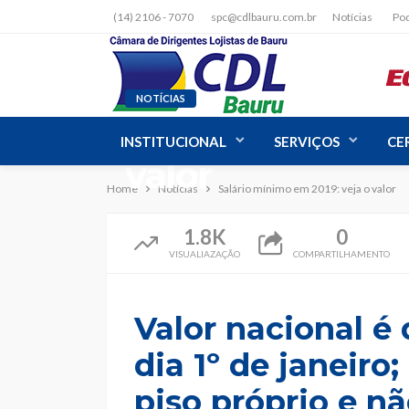
(14) 2106 - 7070
spc@cdlbauru.com.br
Notícias
Po
NOTÍCIAS
Salário mínimo 
INSTITUCIONAL
SERVIÇOS
CE
valor
Home
Notícias
Salário mínimo em 2019: veja o valor
1.8K
0
VISUALIAZAÇÃO
COMPARTILHAMENTO
Valor nacional é
dia 1º de janeiro
piso próprio e n