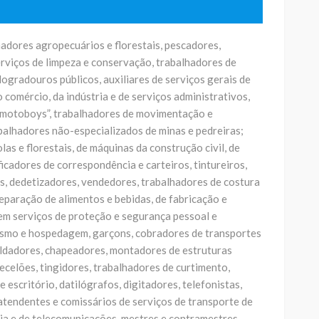
adores agropecuários e florestais, pescadores,
rviços de limpeza e conservação, trabalhadores de
ogradouros públicos, auxiliares de serviços gerais de
comércio, da indústria e de serviços administrativos,
, “motoboys”, trabalhadores de movimentação e
balhadores não-especializados de minas e pedreiras;
s e florestais, de máquinas da construção civil, de
ficadores de correspondência e carteiros, tintureiros,
es, dedetizadores, vendedores, trabalhadores de costura
eparação de alimentos e bebidas, de fabricação e
em serviços de proteção e segurança pessoal e
rismo e hospedagem, garçons, cobradores de transportes
soldadores, chapeadores, montadores de estruturas
 tecelões, tingidores, trabalhadores de curtimento,
 escritório, datilógrafos, digitadores, telefonistas,
 atendentes e comissários de serviços de transporte de
ia e de telecomunicações, mestres e contramestres,