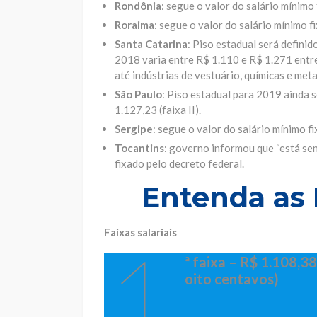
Rondônia
: segue o valor do salário mínimo
Roraima
: segue o valor do salário mínimo f
Santa Catarina
: Piso estadual será definid
2018 varia entre R$ 1.110 e R$ 1.271 entre 
até indústrias de vestuário, químicas e met
São Paulo
: Piso estadual para 2019 ainda se
1.127,23 (faixa II).
Sergipe
: segue o valor do salário mínimo f
Tocantins
: governo informou que “está sen
fixado pelo decreto federal.
Entenda as 
Faixas salariais
1
ª faixa – R$ 1.108,38
oito centavos)