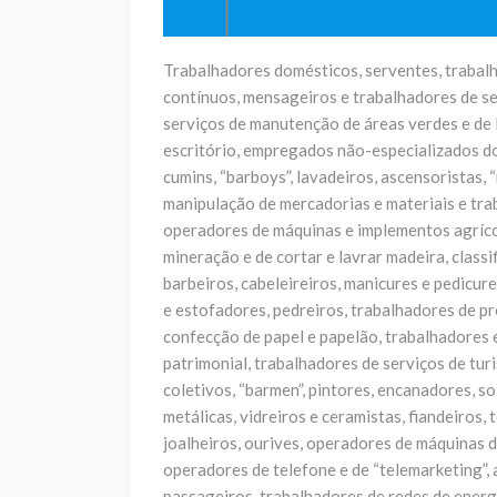
Trabalhadores domésticos, serventes, trabalh
contínuos, mensageiros e trabalhadores de se
serviços de manutenção de áreas verdes e de l
escritório, empregados não-especializados do 
cumins, “barboys”, lavadeiros, ascensoristas
manipulação de mercadorias e materiais e tra
operadores de máquinas e implementos agrícola
mineração e de cortar e lavrar madeira, classi
barbeiros, cabeleireiros, manicures e pedicur
e estofadores, pedreiros, trabalhadores de pr
confecção de papel e papelão, trabalhadores 
patrimonial, trabalhadores de serviços de tu
coletivos, “barmen”, pintores, encanadores, 
metálicas, vidreiros e ceramistas, fiandeiros,
joalheiros, ourives, operadores de máquinas de
operadores de telefone e de “telemarketing”,
passageiros, trabalhadores de redes de energ