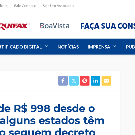
dcast
Fale Conosco
Seja Um Associado
em 2019: veja o
RTIFICADO DIGITAL
NOTÍCIAS
IMPRENSA
PUB
 de R$ 998 desde o
; alguns estados têm
ão seguem decreto