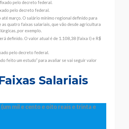
 fixado pelo decreto federal.
ixado pelo decreto federal.
o até março. O salário mínimo regional definido para
as quatro faixas salariais, que vão desde agricultura
alúrgicas, por exemplo.
rá definido. O valor atual é de 1.108,38 (faixa I) e R$
ixado pelo decreto federal.
do feito um estudo” para avaliar se vai seguir valor
Faixas Salariais
 (um mil e cento e oito reais e trinta e