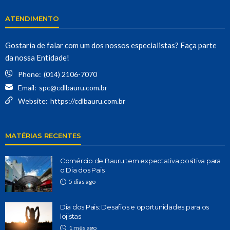
ATENDIMENTO
Gostaria de falar com um dos nossos especialistas? Faça parte
da nossa Entidade!
Phone:
(014) 2106-7070
Email:
spc@cdlbauru.com.br
Website:
https://cdlbauru.com.br
MATÉRIAS RECENTES
Comércio de Bauru tem expectativa positiva para
o Dia dos Pais
5 dias ago
Dia dos Pais: Desafios e oportunidades para os
lojistas
1 mês ago