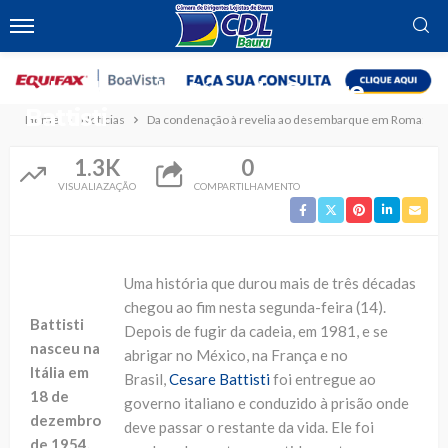
NOTÍCIAS
Da condenação à revelia ao
desembarque em Roma:
relembre a história de Cesare
Battisti
Home
Notícias
Da condenação à revelia ao desembarque em Roma: relemb
1.3K
0
VISUALIAZAÇÃO
COMPARTILHAMENTO
Uma história que durou mais de três décadas
chegou ao fim nesta segunda-feira (14).
Battisti
Depois de fugir da cadeia, em 1981, e se
nasceu na
abrigar no México, na França e no
Itália em
Brasil,
Cesare Battisti
foi entregue ao
18 de
governo italiano e conduzido à prisão onde
dezembro
deve passar o restante da vida. Ele foi
de 1954.